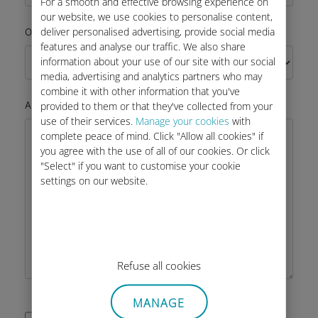
For a smooth and effective browsing experience on
our website, we use cookies to personalise content,
deliver personalised advertising, provide social media
*
O seu pedido
features and analyse our traffic. We also share
information about your use of our site with our social
media, advertising and analytics partners who may
combine it with other information that you've
*
provided to them or that they've collected from your
A sua mensagem
use of their services.
Manage your cookies
with
complete peace of mind. Click "Allow all cookies" if
you agree with the use of all of our cookies. Or click
"Select" if you want to customise your cookie
settings on our website.
Refuse all cookies
MANAGE
Aceito a política de privacidade do