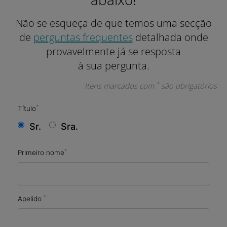
Não se esqueça de que temos uma secção
de
perguntas frequentes
detalhada onde
provavelmente
já se resposta
à sua pergunta.
*
Itens marcados com
são obrigatórios
*
Título
Sr.
Sra.
*
Primeiro nome
*
Apelido