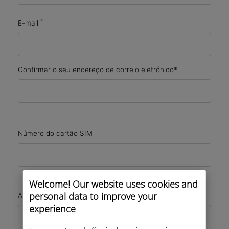
*
E-mail
Confirmar o seu endereço de correio eletrónico*
Número do cartão SIM
Welcome! Our website uses cookies and
personal data to improve your
Anexo (PDF/JPG/PNG), se necessário
experience