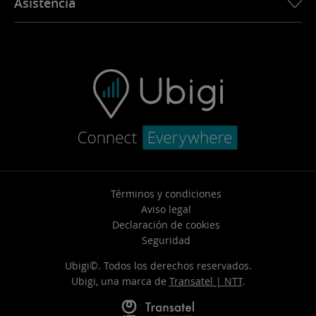
Asistencia
Ubigi en la prensa
App Ubigi
FAQ y soporte
Ubigi.com
Contáctenos
Problemas de conexión
Reventa del vehículo
Términos y condiciones
Aviso legal
Declaración de cookies
Seguridad
Ubigi©. Todos los derechos reservados.
Ubigi, una marca de
Transatel | NTT
.