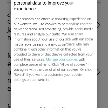
personal data to improve your
experience
¿Cómo puedo restablecer mi
contraseña de Ubigi para mi
For a smooth and effective browsing experience on
our website, we use cookies to personalise content,
Jaguar o Land Rover desde
deliver personalised advertising, provide social media
features and analyse our traffic. We also share
mi dispositivo Android?
information about your use of our site with our social
media, advertising and analytics partners who may
combine it with other information that you've
Mi sistema de información y
provided to them or that they've collected from your
use of their services.
Manage your cookies
with
entretenimiento muestra un
complete peace of mind. Click "Allow all cookies" if
you agree with the use of all of our cookies. Or click
uso de datos diferente al de
"Select" if you want to customise your cookie
mi cuenta de Ubigi. ¿Cuál es
settings on our website.
el correcto?
Mi conexión a internet