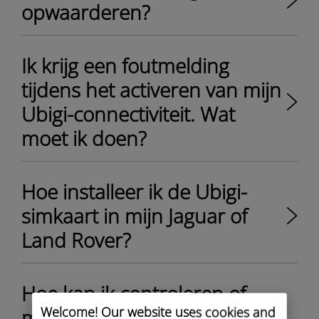
opwaarderen?
Ik krijg een foutmelding
tijdens het activeren van mijn
Ubigi-connectiviteit. Wat
moet ik doen?
Hoe installeer ik de Ubigi-
simkaart in mijn Jaguar of
Land Rover?
Hoe kan ik controleren of
Welcome! Our website uses cookies and
mijn Jaguar of Land Rover in