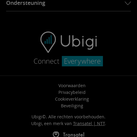
Ondersteuning
Ubigi in de pers
Ubigi-app
FAQ & ondersteuning
Ubigi.com
Contact
Connectiviteitsproblemen
Voertuig doorverkoop
Voorwaarden
Privacybeleid
Cookieverklaring
Beveiliging
Ubigi©. Alle rechten voorbehouden.
Ubigi, een merk van
Transatel | NTT
.