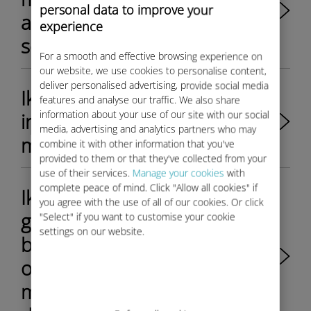
personal data to improve your
aanmerking komt voor Ubigi-
experience
services?
For a smooth and effective browsing experience on
our website, we use cookies to personalise content,
deliver personalised advertising, provide social media
Ik krijg geen netwerk op het
features and analyse our traffic. We also share
information about your use of our site with our social
infotainmentscherm. Wat
media, advertising and analytics partners who may
moet ik doen?
combine it with other information that you've
provided to them or that they've collected from your
use of their services.
Manage your cookies
with
complete peace of mind. Click "Allow all cookies" if
Ik heb een opwaardering
you agree with the use of all of our cookies. Or click
gekocht en de betaling is
"Select" if you want to customise your cookie
settings on our website.
bevestigd, maar ik zie de
opwaardering niet terug in
mijn account. Wat moet ik